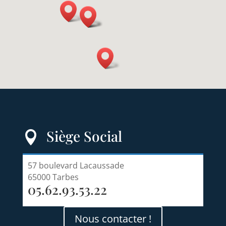
Siège Social

57 boulevard Lacaussade
65000 Tarbes
05.62.93.53.22
Nous contacter !